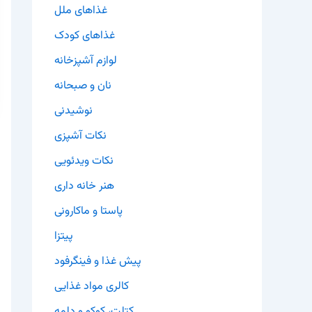
غذاهای ملل
غذاهای کودک
لوازم آشپزخانه
نان و صبحانه
نوشیدنی
نکات آشپزی
نکات ویدئویی
هنر خانه داری
پاستا و ماکارونی
پیتزا
پیش غذا و فینگرفود
کالری مواد غذایی
کتلت، کوکو و دلمه