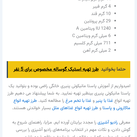
4 گرم فیبر
10 گرم قند
29 گرم پروتئین
IU 1240 ویتامین A
6 میلی گرم ویتامین C
711 میلی گرم کلسیم
2 میلی گرم آهن
حتما بخوانید
طرز تهیه استیک گوساله مخصوص برای 5 نفر
امیدواریم از آموزش پاستا مانیکوتی پنیری خانگی راضی بوده و بتوانید یک
پاستا مانیکوتی پنیری بینظیر تهیه نمایید. به شما پیشنهاد می دهیم طرز
تهیه انواع
غذا با پنیر
و
غذا با تخم مرغ
را مطالعه کنید.
طرز تهیه انواع
ماکارونی و پاستا
و
طرز تهیه انواع غذاهای ملل
بسیار خواندنی هستند.
معرفی
رادیو آشپزی
را مجدد برایتان آورده ایم. مزایا، راهنمای شروع به
گوش دادن، و نکات مهم در انتخاب برنامه‌های رادیو آشپزی را بررسی