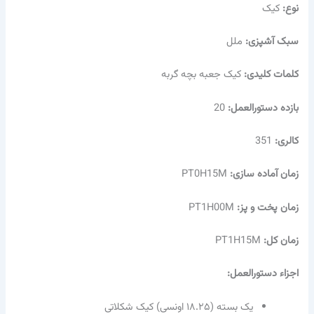
نوع:
کیک
سبک آشپزی:
ملل
کلمات کلیدی:
کیک جعبه بچه گربه
بازده دستورالعمل:
20
کالری:
351
زمان آماده سازی:
PT0H15M
زمان پخت و پز:
PT1H00M
زمان کل:
PT1H15M
اجزاء دستورالعمل:
یک بسته (۱۸.۲۵ اونسی) کیک شکلاتی