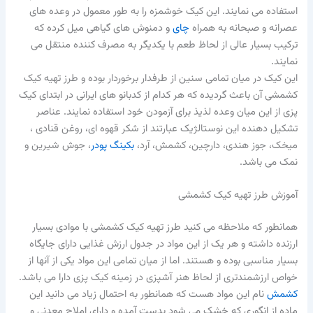
استفاده می نمایند. این کیک خوشمزه را به طور معمول در وعده های
عصرانه و صبحانه به همراه
چای
و دمنوش های گیاهی میل کرده که
ترکیب بسیار عالی از لحاظ طعم با یکدیگر به مصرف کننده منتقل می
نمایند.
این کیک در میان تمامی سنین از طرفدار برخوردار بوده و طرز تهیه کیک
کشمشی آن باعث گردیده که هر کدام از کدبانو های ایرانی در ابتدای کیک
پزی از این میان وعده لذیذ برای آزمودن خود استفاده نمایند. عناصر
تشکیل دهنده این نوستالژیک عبارتند از شکر قهوه ای، روغن قنادی ،
میخک، جوز هندی، دارچین، کشمش، آرد،
بکینگ پودر
، جوش شیرین و
نمک می باشد.
آموزش طرز تهیه کیک کشمشی
همانطور که ملاحظه می کنید طرز تهیه کیک کشمشی با موادی بسیار
ارزنده داشته و هر یک از این مواد در جدول ارزش غذایی دارای جایگاه
بسیار مناسبی بوده و هستند. اما از میان تمامی این مواد یکی از آنها از
خواص ارزشمندتری از لحاظ هنر آشپزی در زمینه کیک پزی دارا می باشد.
کشمش
نام این مواد هست که همانطور به احتمال زیاد می دانید این
ماده از انگوری که خشک می شود بدست آمده و دارای املاح معدنی و