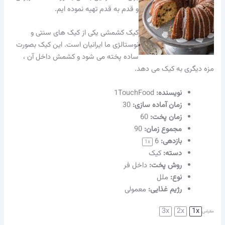
و قدم به قدم تهیه نموده ایم.
کیک کشمشی یکی از کیک های سنتی و
نوستالژی ما ایرانیان است. این کیک بصورت
ساده پخته می شود و کشمش داخل آن ،
مزه دیگری به کیک می دهد.
نویسنده‌:
1TouchFood
زمان آماده سازی:
30
زمان پخت:
60
مجموع زمان:
90
بازدهی:
6
1
x
دسته:
کیک
روش پخت:
داخل فر
نوع:
ملل
رژیم غذایی:
معمولی
3x
2x
1x
مقیاس