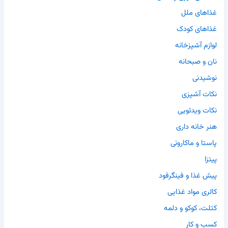
غذاهای ملل
غذاهای کودک
لوازم آشپزخانه
نان و صبحانه
نوشیدنی
نکات آشپزی
نکات ویدئویی
هنر خانه داری
پاستا و ماکارونی
پیتزا
پیش غذا و فینگرفود
کالری مواد غذایی
کتلت، کوکو و دلمه
کسب و کار