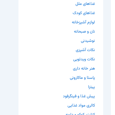
غذاهای ملل
غذاهای کودک
لوازم آشپزخانه
نان و صبحانه
نوشیدنی
نکات آشپزی
نکات ویدئویی
هنر خانه داری
پاستا و ماکارونی
پیتزا
پیش غذا و فینگرفود
کالری مواد غذایی
کتلت، کوکو و دلمه