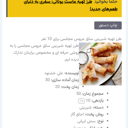
حتما بخوانید
طرز تهیه ماست یونانی: سفری به دنیای
طعم‌های جدید!
چاپ دستور
طرز تهیه شیرینی ساق عروس مجلسی برای 10 نفر
طرز تهیه شیرینی ساق عروس مجلسی را به
روشی حرفه ای و مخصوص برایتان تدارک
دیده ایم.
نویسنده‌:
علی خشنود
زمان آماده سازی:
30
زمان پخت:
20
مجموع زمان:
50
بازدهی:
10
1
x
دسته:
شیرینی
روش پخت:
اجاق گاز
نوع:
سنتی ایرانی