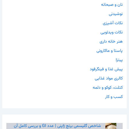
نان و صبحانه
نوشیدنی
نکات آشپزی
نکات ویدئویی
هنر خانه داری
پاستا و ماکارونی
پیتزا
پیش غذا و فینگرفود
کالری مواد غذایی
کتلت، کوکو و دلمه
کسب و کار
شاخص گلیسمی برنج ژاپنی | عدد GI و بررسی کامل آن