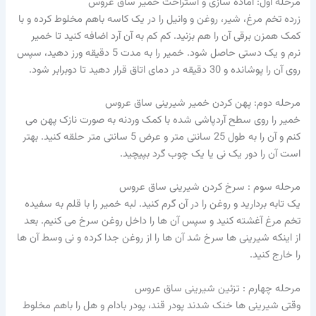
مرحله اول: آماده سازی و استراحت خمیر ساق عروس
زرده تخم مرغ، شیر، روغن و وانیل را در یک کاسه باهم مخلوط کرده و با
کمک همزن برقی آن را هم بزنید. کم کم به آن آرد اضافه کنید تا خمیر
نرم و یک دستی حاصل شود. خمیر را به مدت 5 دقیقه ورز دهید، سپس
روی آن را پوشانده و 30 دقیقه در دمای اتاق قرار دهید تا دوبرابر شود.
مرحله دوم: پهن کردن خمیر شیرینی ساق عروس
خمیر را روی سطح آردپاشی شده با کمک وردنه به صورت نازک پهن می
کنم و آن را به طول 25 سانتی متر و عرض 5 سانتی متر حلقه کنید. بهتر
است آن را دور یک نی یا یک چوب گرد بپیچید.
مرحله سوم : سرخ کردن شیرینی ساق عروس
یک تابه بردارید و روغن را در آن گرم کنید. لبه خمیر را با قلم به سفیده
تخم مرغ آغشته کنید و سپس آن ها را داخل روغن سرخ می کنیم. بعد
از اینکه شیرینی ها سرخ شد آن ها را از روغن جدا کرده و نی وسط آن ها
را خارج کنید.
مرحله چهارم : تزئین شیرینی ساق عروس
وقتی شیرینی ها خنک شدند پودر قند، پودر بادام و هل را باهم مخلوط