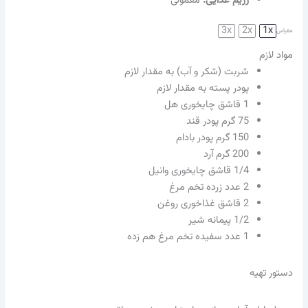
رژیم غذایی:
معمولی
3x
2x
1x
مقیاس
مواد لازم
شربت (شکر و آب) به مقدار لازم
پودر پسته به مقدار لازم
1
قاشق چایخوری هل
75
گرم پودر قند
150
گرم پودر بادام
200
گرم آرد
1/4
قاشق چایخوری وانیل
2
عدد زرده تخم مرغ
2
قاشق غذاخوری روغن
1/2
پیمانه شیر
1
عدد سفیده تخم مرغ هم زده
دستور تهیه