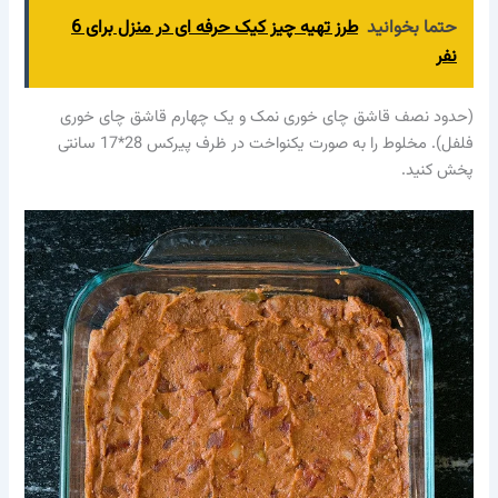
حتما بخوانید
طرز تهيه چيز كيک حرفه ای در منزل برای 6
نفر
(حدود نصف قاشق چای خوری نمک و یک چهارم قاشق چای خوری
فلفل). مخلوط را به صورت یکنواخت در ظرف پیرکس 28*17 سانتی
پخش کنید.