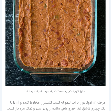
طرز تهیه دیپ هفت لایه مرحله به مرحله
مرحله ۲: آووکادو را با آب لیمو له کنید. گشنیز را مخلوط کرده و آن را با
یک چهارم قاشق غذا خوری باقی مانده از پودر سیر و نمک مزه دار کنید.