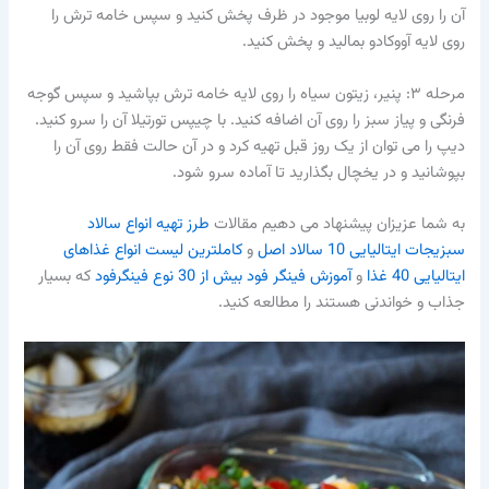
آن را روی لایه لوبیا موجود در ظرف پخش کنید و سپس خامه ترش را
روی لایه آووکادو بمالید و پخش کنید.
مرحله ۳: پنیر، زیتون سیاه را روی لایه خامه ترش بپاشید و سپس گوجه
فرنگی و پیاز سبز را روی آن اضافه کنید. با چیپس تورتیلا آن را سرو کنید.
دیپ را می توان از یک روز قبل تهیه کرد و در آن حالت فقط روی آن را
بپوشانید و در یخچال بگذارید تا آماده سرو شود.
به شما عزیزان پیشنهاد می دهیم مقالات
طرز تهیه انواع سالاد
سبزیجات ایتالیایی 10 سالاد اصل
و
کاملترین لیست انواع غذاهای
ایتالیایی 40 غذا
و
آموزش فینگر فود بیش از 30 نوع فینگرفود
که بسیار
جذاب و خواندنی هستند را مطالعه کنید.