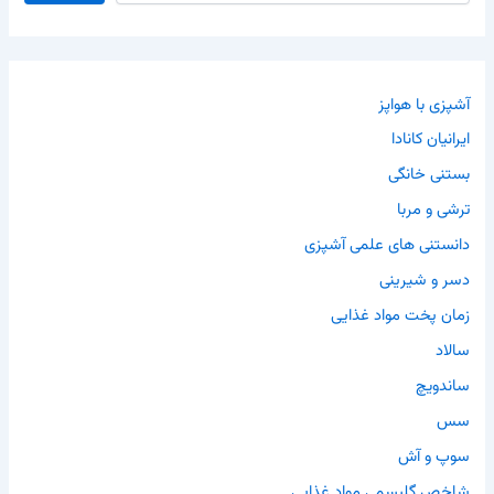
آشپزی با هواپز
ایرانیان کانادا
بستنی خانگی
ترشی و مربا
دانستنی های علمی آشپزی
دسر و شیرینی
زمان پخت مواد غذایی
سالاد
ساندویچ
سس
سوپ و آش
شاخص گلیسمی مواد غذایی