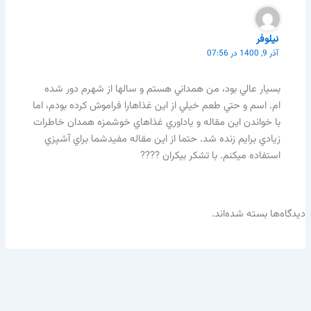
نيلوفر
آذر 9, 1400 در 07:56
بسيار عالي بود، من همداني هستم و سالها از شهرم دور شده
ام. اسم و حتي طعم خيلي از اين غذاهارا فراموش كرده بودم، اما
با خواندن اين مقاله و ياداوري غذاهاي خوشمزه همدان خاطرات
زيادي برايم زنده شد. حتما از اين مقاله مفيدشما براي آشپزي
استفاده ميكنم. با تشكر بيكران ????
دیدگاه‌ها بسته شده‌اند.