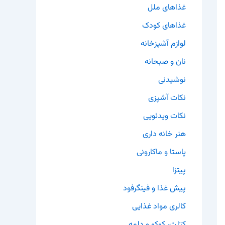
غذاهای ملل
غذاهای کودک
لوازم آشپزخانه
نان و صبحانه
نوشیدنی
نکات آشپزی
نکات ویدئویی
هنر خانه داری
پاستا و ماکارونی
پیتزا
پیش غذا و فینگرفود
کالری مواد غذایی
کتلت، کوکو و دلمه