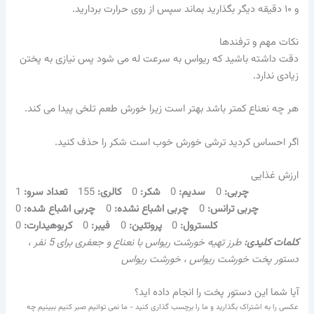
و ۱۰ دقیقه دیگر بگذارید بماند سپس از روی حرارت بردارید.
نکات مهم و ترفندها
دقت داشته باشید که ریواس به سرعت له می شود پس نیازی به پختن
زیادی ندارد.
هر چه نعناع کمتر باشد بهتر است زیرا خورش طعم تلخی پیدا می کند.
اگر احساس کردید ترشی خورش خوب است شکر را حذف کنید.
ارزش غذایی
چربی:
0
سدیم:
0
شکر:
0
کالری:
155
تعداد سرو:
1
چربی ترانس:
0
چربی اشباع نشده:
0
چربی اشباع شده:
0
کلسترول:
0
پروتئین:
0
فیبر:
0
کربوهیدارت:
0
کلمات کلیدی:
طرز تهیه خورشت ریواس با نعناع و جعفری برای 5 نفر ،
دستور پخت خورشت ریواس ، خورشت ریواس
آیا شما این دستور پخت را انجام داده اید؟
عکسی را به اشتراک بگذارید و ما را برچسب گذاری کنید - ما نمی توانیم صبر کنیم ببینیم چه