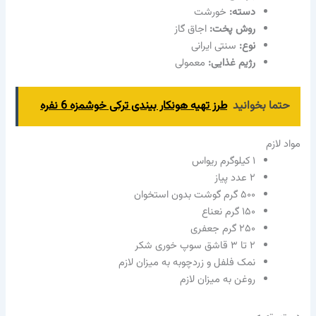
دسته:
خورشت
روش پخت:
اجاق گاز
نوع:
سنتی ایرانی
رژیم غذایی:
معمولی
حتما بخوانید
طرز تهیه هونکار بیندی ترکی خوشمزه 6 نفره
مواد لازم
۱ کیلوگرم ریواس
۲ عدد پیاز
۵۰۰ گرم گوشت بدون استخوان
۱۵۰ گرم نعناع
۲۵۰ گرم جعفری
۲ تا ۳ قاشق سوپ خوری شکر
نمک فلفل و زردچوبه به میزان لازم
روغن به میزان لازم